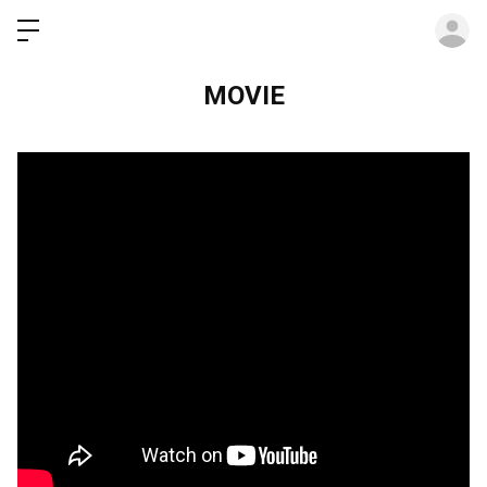
ロ
MOVIE