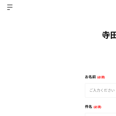
寺田
お名前
必須
件名
必須