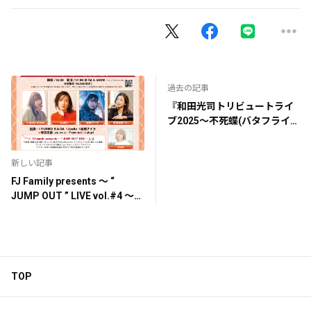
過去の記事
『和田光司トリビュートライ
ブ2025〜不死蝶(バタフライ)
よ永遠に〜』アレンジ参加の
お知らせ
新しい記事
FJ Family presents ～ “
JUMP OUT ” LIVE vol.#4 ～
プレイガイド先行開始！
TOP