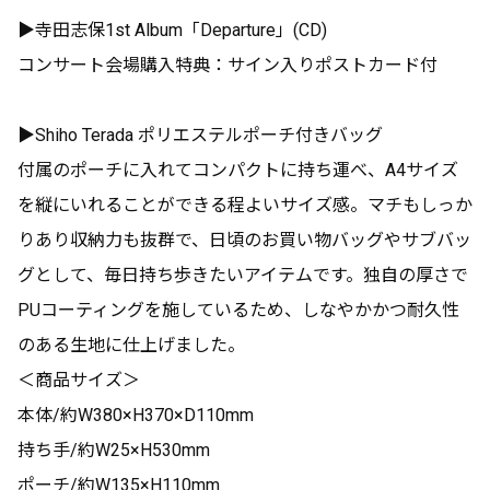
▶︎寺田志保1st Album「Departure」(CD)
コンサート会場購入特典：サイン入りポストカード付
▶︎Shiho Terada ポリエステルポーチ付きバッグ
付属のポーチに入れてコンパクトに持ち運べ、A4サイズ
を縦にいれることができる程よいサイズ感。マチもしっか
りあり収納力も抜群で、日頃のお買い物バッグやサブバッ
グとして、毎日持ち歩きたいアイテムです。独自の厚さで
PUコーティングを施しているため、しなやかかつ耐久性
のある生地に仕上げました。
＜商品サイズ＞
本体/約W380×H370×D110mm
持ち手/約W25×H530mm
ポーチ/約W135×H110mm