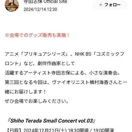
寺田志保 Official Site
フォロー
2024/12/14 12:30
※会場でのグッズ販売も実施！
アニメ「プリキュアシリーズ」、NHK BS「コズミックフ
ロント」など、劇伴作曲家として
活躍するアーティスト寺⽥志保による、⼩さな演奏会。
第三回となる今回は、ヴァイオリニスト楢村海⾹さんと⼀
緒にお届けします！
ぜひ会場でお楽しみください。
『Shiho Terada Small Concert vol.03』
【⽇程】2024年12⽉21⽇(⼟) 18:30開場 / 19:00開演